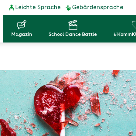
Service-
Leichte Sprache
Gebärdensprache
Navigation
Hauptnavigation
Magazin
School Dance Battle
#KommKl