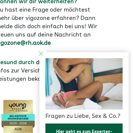
önnen wir dir weiterhelfen?
u hast eine Frage oder möchtest
ehr über vigozone erfahren? Dann
elde dich doch einfach bei uns! Wir
reuen uns auf deine Nachricht an
igozone@rh.aok.de
esund durch die Ausbildung
nfos zur Versicherung und unseren
eistungen bekommst du
hier
.
Fragen zu Liebe, Sex & Co.?
Hier geht es zum Experten-