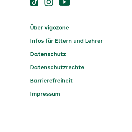
Services
Social-
vigozone.de
vigozone.de
vigozone.de
Media
auf
auf
auf
Kanäle
tiktok
instagram
Youtube
Services-
Über vigozone
Navigation
Infos für Eltern und Lehrer
Datenschutz
Datenschutzrechte
Barrierefreiheit
Impressum