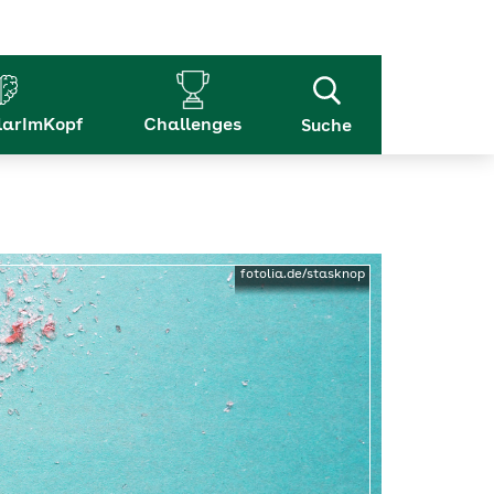
arImKopf
Challenges
Suche
fotolia.de/stasknop