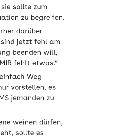
sie sollte zum
ation zu begreifen.
orher darüber
sind jetzt fehl am
ung beenden will,
„MIR fehlt etwas.“
 einfach Weg
ur vorstellen, es
 SMS jemanden zu
sene weinen dürfen,
ht, sollte es