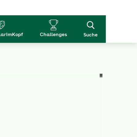
arImKopf
Challenges
Suche