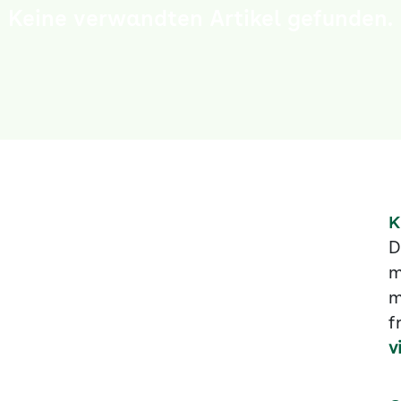
Keine verwandten Artikel gefunden.
K
D
m
m
f
v