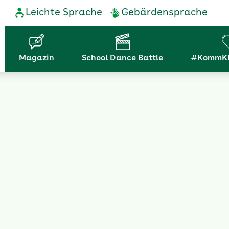
Service-
Leichte Sprache
Gebärdensprache
Navigation
Hauptnavigation
Magazin
School Dance Battle
#KommKl