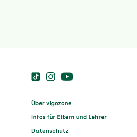
Services
Social-
vigozone.de
vigozone.de
vigozone.de
Media
auf
auf
auf
Kanäle
tiktok
instagram
Youtube
Services-
Über vigozone
Navigation
Infos für Eltern und Lehrer
Datenschutz