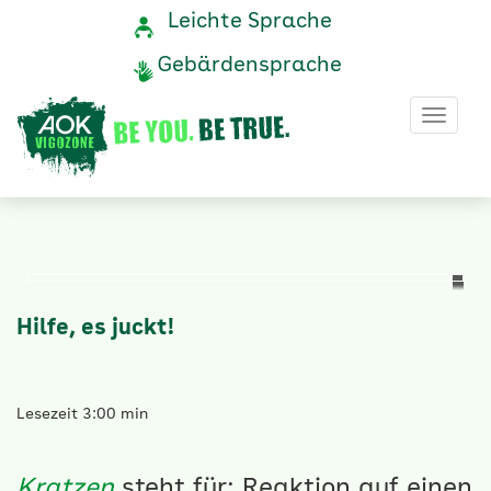
Hilfe,
Navigation
Service-
Leichte Sprache
Navigation
und
es
Gebärdensprache
Service
juckt!
Haup
-
AOK
Vigozone
-
AOK
Hilfe, es juckt!
Vigozone
Lesezeit 3:00 min
Kratzen
steht für: Reaktion auf einen