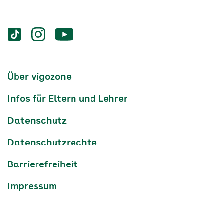
Services
Social-
vigozone.de
vigozone.de
vigozone.de
Media
auf
auf
auf
Kanäle
tiktok
instagram
Youtube
Services-
Über vigozone
Navigation
Infos für Eltern und Lehrer
Datenschutz
Datenschutzrechte
Barrierefreiheit
Impressum