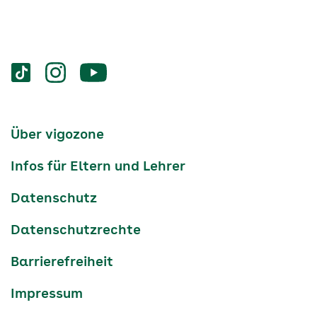
Services
Social-
vigozone.de
vigozone.de
vigozone.de
Media
auf
auf
auf
Kanäle
tiktok
instagram
Youtube
Services-
Über vigozone
Navigation
Infos für Eltern und Lehrer
Datenschutz
Datenschutzrechte
Barrierefreiheit
Impressum