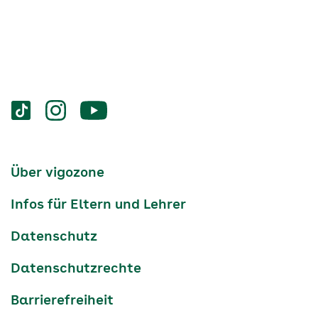
Services
Social-
vigozone.de
vigozone.de
vigozone.de
Media
auf
auf
auf
Kanäle
tiktok
instagram
Youtube
Services-
Über vigozone
Navigation
Infos für Eltern und Lehrer
Datenschutz
Datenschutzrechte
Barrierefreiheit