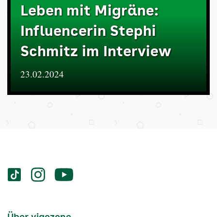
Leben mit Migräne:
Influencerin Stephi
Schmitz im Interview
23.02.2024
Services
Social-
vigozone.de
vigozone.de
vigozone.de
Media
auf
auf
auf
Kanäle
tiktok
instagram
Youtube
Services-