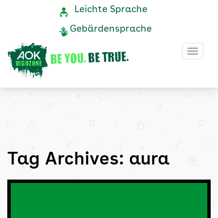
aura
Navigation
Service-
Leichte Sprache
Navigation
und
Archive
Gebärdensprache
Service
-
Haup
AOK
Vigozone
Tag Archives: aura