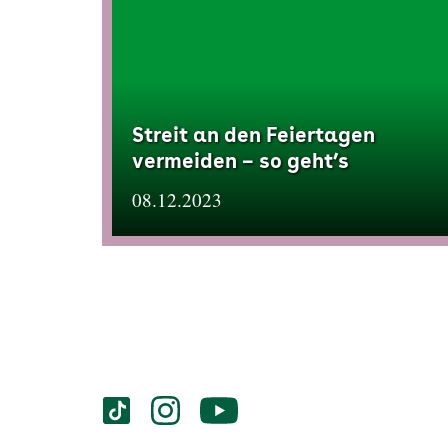
Streit an den Feiertagen
vermeiden – so geht’s
08.12.2023
Services
Social-
vigozone.de
vigozone.de
vigozone.de
Media
auf
auf
auf