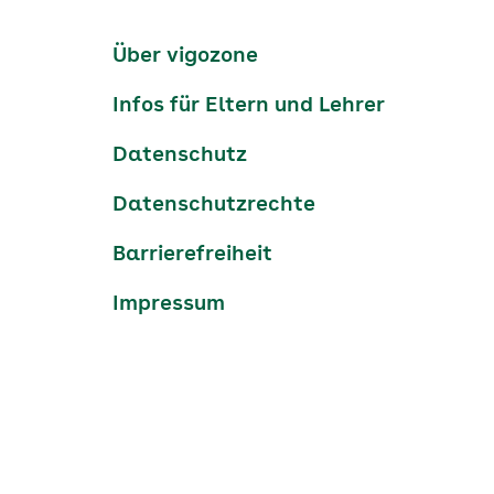
Kanäle
tiktok
instagram
Youtube
Services-
Über vigozone
Navigation
Infos für Eltern und Lehrer
Datenschutz
Datenschutzrechte
Barrierefreiheit
Impressum