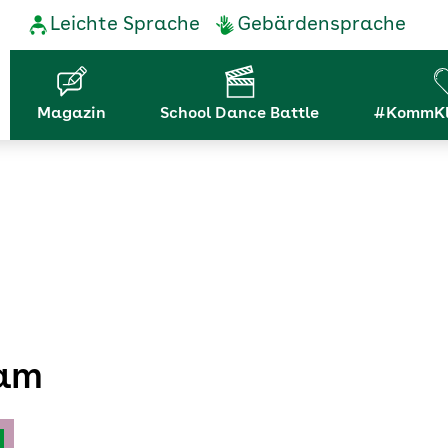
Service-
Leichte Sprache
Gebärdensprache
Navigation
Hauptnavigation
Magazin
School Dance Battle
#KommKl
ram