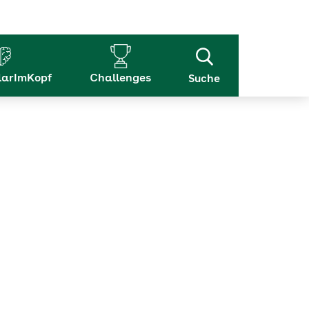
arImKopf
Challenges
Suche