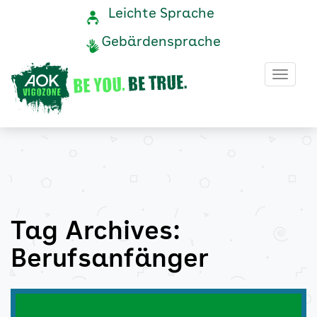
Berufsanfänger
Navigation
Service-
Leichte Sprache
Navigation
und
Archive
Gebärdensprache
Service
-
Haup
AOK
Vigozone
Tag Archives:
Berufsanfänger