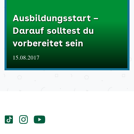
Ausbildungsstart –
Darauf solltest du
vorbereitet sein
15.08.2017
Services
Social-
vigozone.de
vigozone.de
vigozone.de
Media
auf
auf
auf