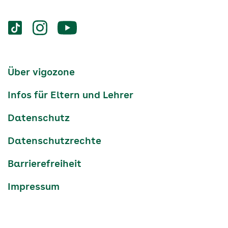
Services
Social-
vigozone.de
vigozone.de
vigozone.de
Media
auf
auf
auf
Kanäle
tiktok
instagram
Youtube
Services-
Über vigozone
Navigation
Infos für Eltern und Lehrer
Datenschutz
Datenschutzrechte
Barrierefreiheit
Impressum