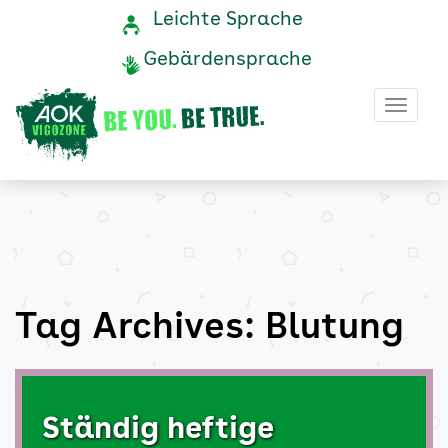
Blutung
Navigation
Service-
Leichte Sprache
Navigation
und
Archive
Gebärdensprache
Service
-
Haup
AOK
Vigozone
Tag Archives: Blutung
Ständig heftige