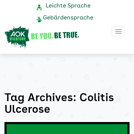
Colitis
Navigation
Service-
Leichte Sprache
Navigation
und
Ulcerose
Gebärdensprache
Service
Archive
Haup
-
AOK
Vigozone
Tag Archives: Colitis
Ulcerose