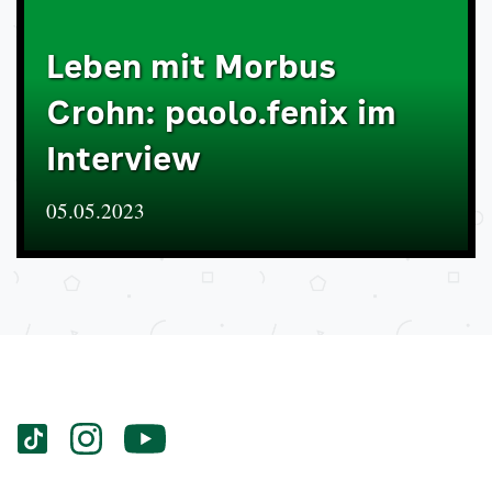
Leben mit Morbus
Crohn: paolo.fenix im
Interview
05.05.2023
Services
Social-
vigozone.de
vigozone.de
vigozone.de
Media
auf
auf
auf