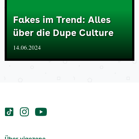
Fakes im Trend: Alles
über die Dupe Culture
14.06.2024
Services
Social-
vigozone.de
vigozone.de
vigozone.de
Media
auf
auf
auf
Kanäle
tiktok
instagram
Youtube
Services-