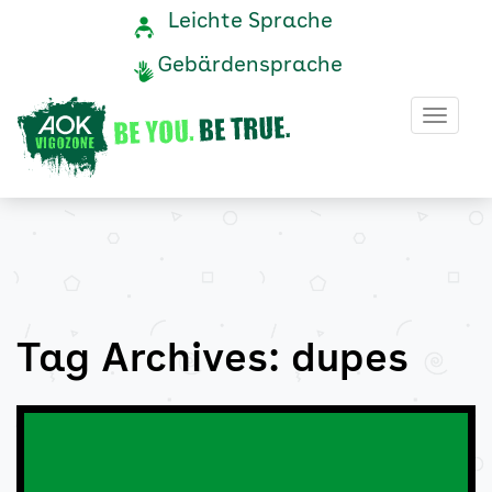
dupes
Navigation
Service-
Leichte Sprache
Navigation
und
Archive
Gebärdensprache
Service
-
Haup
AOK
Vigozone
Tag Archives: dupes