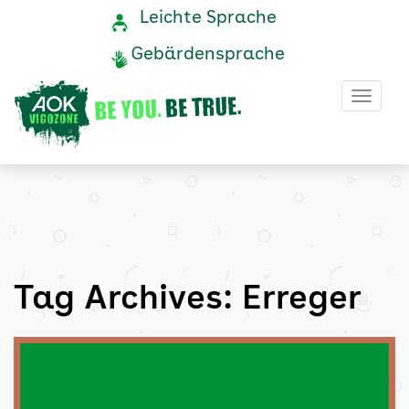
Erreger
Navigation
Service-
Leichte Sprache
Navigation
und
Archive
Gebärdensprache
Service
-
Haup
AOK
Vigozone
Tag Archives: Erreger