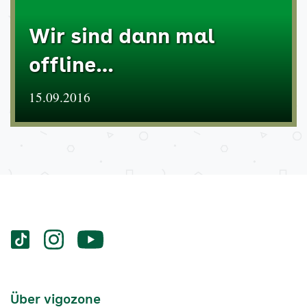
Wir sind dann mal
offline…
15.09.2016
Services
Social-
vigozone.de
vigozone.de
vigozone.de
Media
auf
auf
auf
Kanäle
tiktok
instagram
Youtube
Services-
Über vigozone