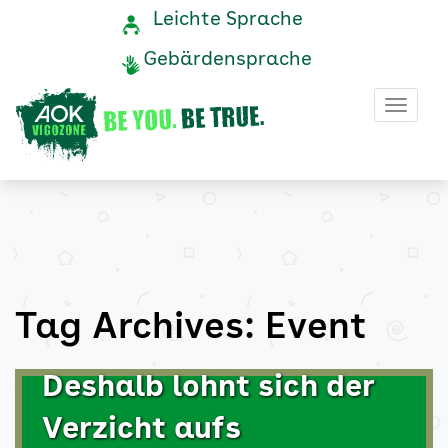
Event
Navigation
Service-
Leichte Sprache
Navigation
und
Archive
Gebärdensprache
Service
-
Haup
AOK
Vigozone
Tag Archives: Event
Deshalb lohnt sich der
Verzicht aufs