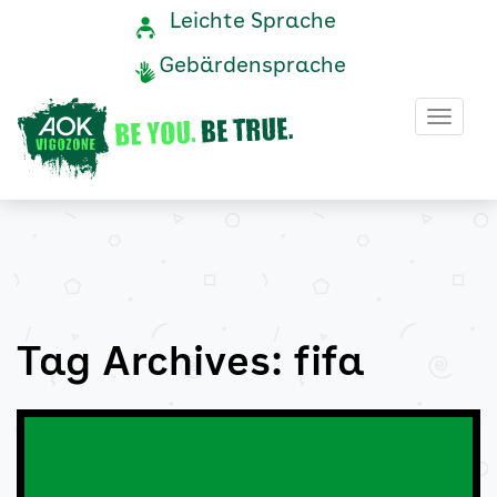
fifa
Navigation
Service-
Leichte Sprache
Navigation
und
Archive
Gebärdensprache
Service
-
Haup
AOK
Vigozone
Tag Archives: fifa