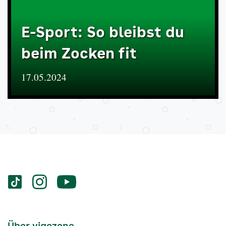
E-Sport: So bleibst du
beim Zocken fit
17.05.2024
Services
Social-
vigozone.de
vigozone.de
vigozone.de
Media
auf
auf
auf
Kanäle
tiktok
instagram
Youtube
Services-