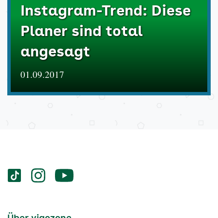
Instagram-Trend: Diese
Planer sind total
angesagt
01.09.2017
Services
Social-
vigozone.de
vigozone.de
vigozone.de
Media
auf
auf
auf
Kanäle
tiktok
instagram
Youtube
Services-