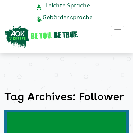
Follower
Navigation
Service-
Leichte Sprache
Navigation
und
Archive
Gebärdensprache
Service
-
Haup
AOK
Vigozone
Tag Archives: Follower