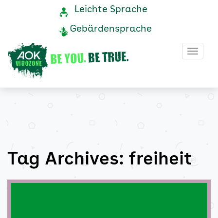
freiheit
Navigation
Service-
Leichte Sprache
Navigation
und
Archive
Gebärdensprache
Service
-
Haup
AOK
Vigozone
Tag Archives: freiheit