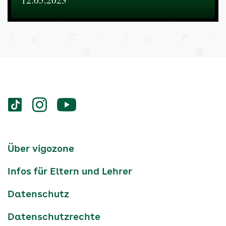
Services
Social-
vigozone.de
vigozone.de
vigozone.de
Media
auf
auf
auf
Kanäle
tiktok
instagram
Youtube
Services-
Über vigozone
Navigation
Infos für Eltern und Lehrer
Datenschutz
Datenschutzrechte