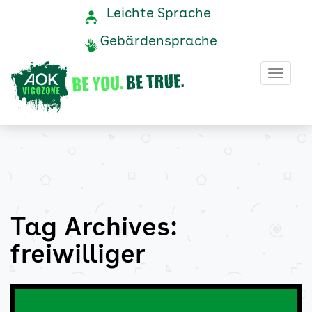
freiwilliger
Navigation
Service-
Leichte Sprache
Navigation
und
Archive
Gebärdensprache
Service
-
Haup
AOK
Vigozone
Tag Archives:
freiwilliger