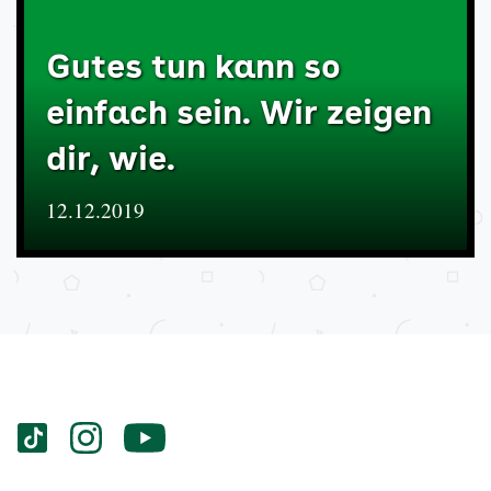
Gutes tun kann so
einfach sein. Wir zeigen
dir, wie.
12.12.2019
Services
Social-
vigozone.de
vigozone.de
vigozone.de
Media
auf
auf
auf