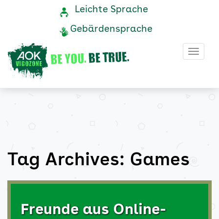
Games
Navigation
Service-
Leichte Sprache
Navigation
und
Archive
Gebärdensprache
Service
-
Haup
AOK
Vigozone
Tag Archives: Games
Freunde aus Online-