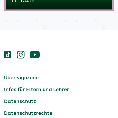
Services
Social-
vigozone.de
vigozone.de
vigozone.de
Media
auf
auf
auf
Kanäle
tiktok
instagram
Youtube
Services-
Über vigozone
Navigation
Infos für Eltern und Lehrer
Datenschutz
Datenschutzrechte