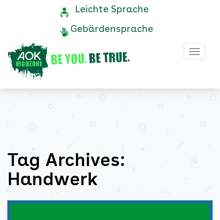
Handwerk
Navigation
Service-
Leichte Sprache
Navigation
und
Archive
Gebärdensprache
Service
-
Haup
AOK
Vigozone
Tag Archives:
Handwerk