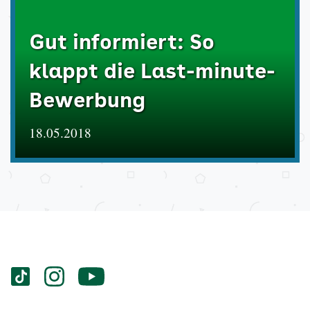
Gut informiert: So
klappt die Last-minute-
Bewerbung
18.05.2018
Services
Social-
vigozone.de
vigozone.de
vigozone.de
Media
auf
auf
auf