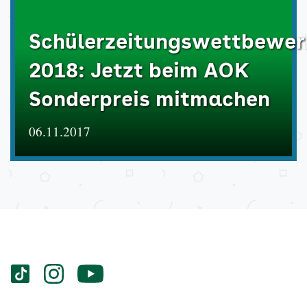
Schülerzeitungswettbewer
2018: Jetzt beim AOK
Sonderpreis mitmachen
06.11.2017
Services
Social-
vigozone.de
vigozone.de
vigozone.de
Media
auf
auf
auf