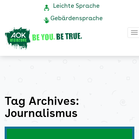
Journalismus
Navigation
Service-
Leichte Sprache
Navigation
und
Archive
Gebärdensprache
Service
-
H
AOK
Vigozone
Tag Archives:
Journalismus