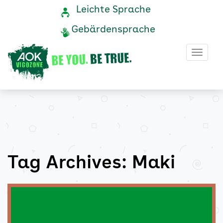
Maki
Navigation
Service-
Leichte Sprache
Navigation
und
Archive
Gebärdensprache
Service
-
Haup
AOK
Vigozone
Tag Archives: Maki