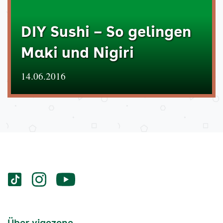
DIY Sushi – So gelingen
Maki und Nigiri
14.06.2016
Services
Social-
vigozone.de
vigozone.de
vigozone.de
Media
auf
auf
auf
Kanäle
tiktok
instagram
Youtube
Services-