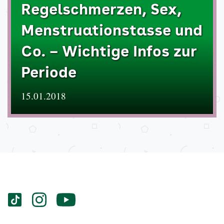
Regelschmerzen, Sex,
Menstruationstasse und
Co. – Wichtige Infos zur
Periode
15.01.2018
Services
Social-
vigozone.de
vigozone.de
vigozone.de
Media
auf
auf
auf