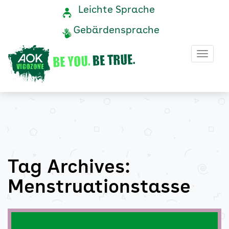
Menstruationstasse
Navigation
Service-
Leichte Sprache
Navigation
und
Archive
Gebärdensprache
Service
-
Haup
AOK
Vigozone
Tag Archives:
Menstruationstasse