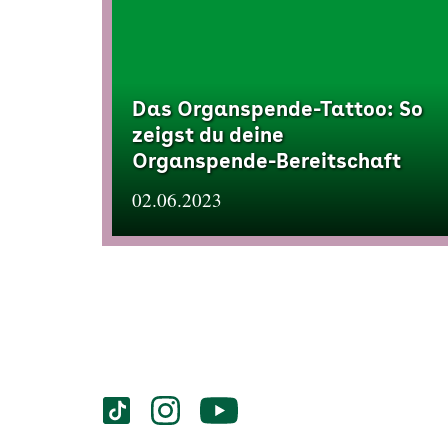
Das Organspende-Tattoo: So
zeigst du deine
Organspende-Bereitschaft
02.06.2023
Services
Social-
vigozone.de
vigozone.de
vigozone.de
Media
auf
auf
auf