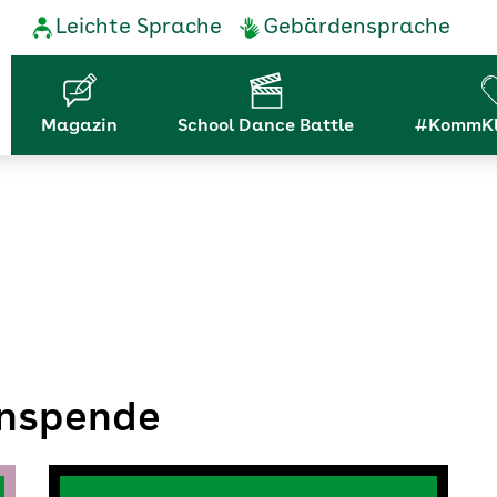
Service-
Leichte Sprache
Gebärdensprache
Navigation
Hauptnavigation
Magazin
School Dance Battle
#KommKl
anspende