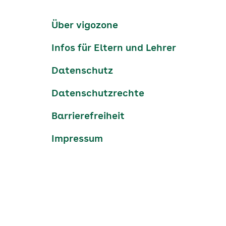
Kanäle
tiktok
instagram
Youtube
Services-
Über vigozone
Navigation
Infos für Eltern und Lehrer
Datenschutz
Datenschutzrechte
Barrierefreiheit
Impressum