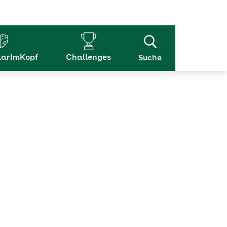
arImKopf
Challenges
Suche