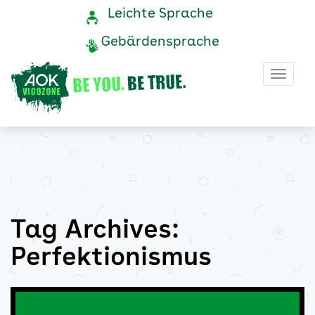
Perfektionismus
Navigation
Service-
Leichte Sprache
Navigation
und
Archive
Gebärdensprache
Service
-
Haup
AOK
Vigozone
Tag Archives:
Perfektionismus