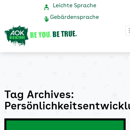
Persönlichkeitsentwickl
Navigation
Service-
Leichte Sprache
Navigation
und
Archive
Gebärdensprache
Service
-
AOK
Vigozone
Tag Archives:
Persönlichkeitsentwick