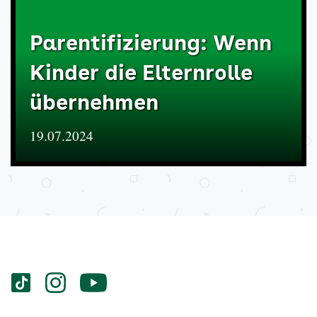
Parentifizierung: Wenn
Kinder die Elternrolle
übernehmen
19.07.2024
Services
Social-
vigozone.de
vigozone.de
vigozone.de
Media
auf
auf
auf