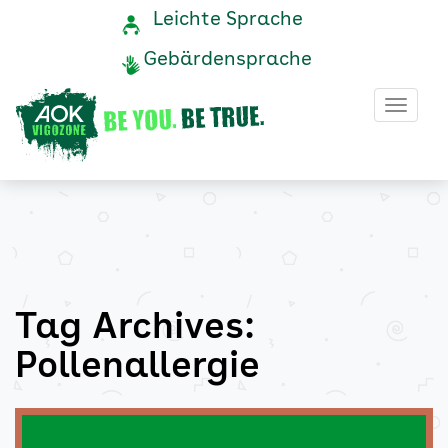
Pollenallergie
Navigation
Service-
Leichte Sprache
Navigation
und
Archive
Gebärdensprache
Service
-
Haup
AOK
Vigozone
Tag Archives:
Pollenallergie