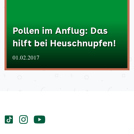
Pollen im Anflug: Das
hilft bei Heuschnupfen!
01.02.2017
Services
Social-
vigozone.de
vigozone.de
vigozone.de
Media
auf
auf
auf