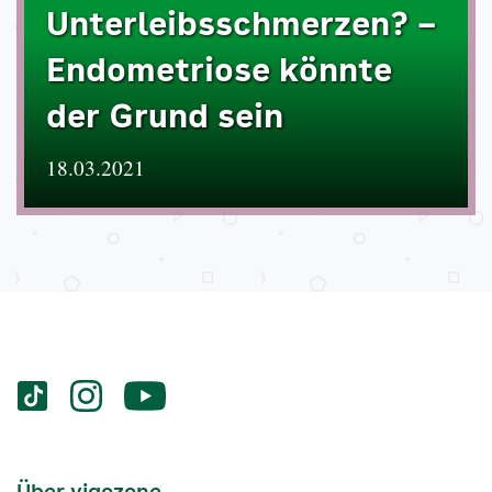
Unterleibsschmerzen? –
Endometriose könnte
der Grund sein
18.03.2021
Services
Social-
vigozone.de
vigozone.de
vigozone.de
Media
auf
auf
auf
Kanäle
tiktok
instagram
Youtube
Services-