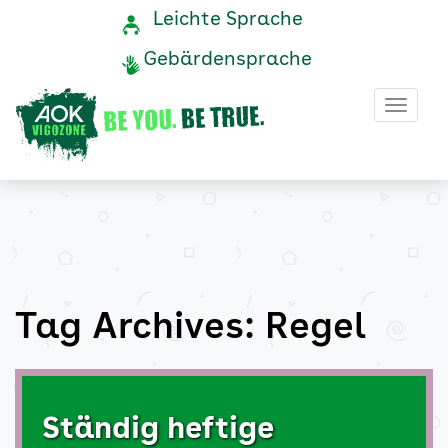
Regel
Navigation
Service-
Leichte Sprache
Navigation
und
Archive
Gebärdensprache
Service
-
Haup
AOK
Vigozone
Tag Archives: Regel
Ständig heftige