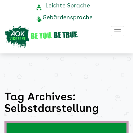
Selbstdarstellung
Navigation
Service-
Leichte Sprache
Navigation
und
Archive
Gebärdensprache
Service
-
Haup
AOK
Vigozone
Tag Archives:
Selbstdarstellung