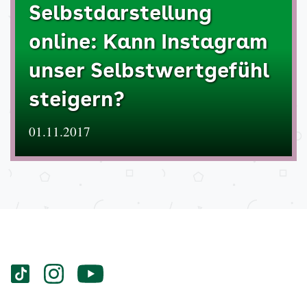
Selbstdarstellung
online: Kann Instagram
unser Selbstwertgefühl
steigern?
01.11.2017
Services
Social-
vigozone.de
vigozone.de
vigozone.de
Media
auf
auf
auf