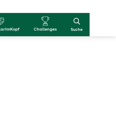
arImKopf
Challenges
Suche