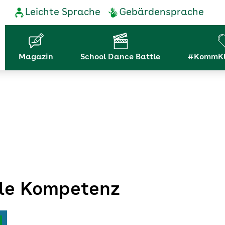
Service-
Leichte Sprache
Gebärdensprache
Navigation
Hauptnavigation
Magazin
School Dance Battle
#KommKl
ale Kompetenz