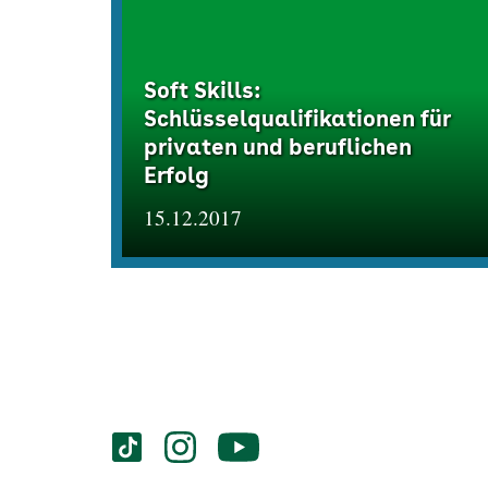
Soft Skills:
Schlüsselqualifikationen für
privaten und beruflichen
Erfolg
15.12.2017
Services
Social-
vigozone.de
vigozone.de
vigozone.de
Media
auf
auf
auf