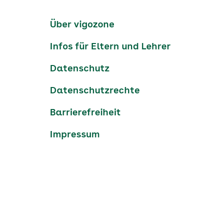
Kanäle
tiktok
instagram
Youtube
Services-
Über vigozone
Navigation
Infos für Eltern und Lehrer
Datenschutz
Datenschutzrechte
Barrierefreiheit
Impressum