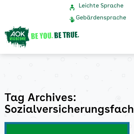
Sozialversicherungsfacha
Navigation
Service-
Leichte Sprache
Navigati
und
Archive
Gebärdensprache
Service
-
AOK
Vigozone
Tag Archives:
Sozialversicherungsfach