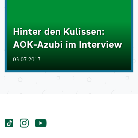
Hinter den Kulissen:
AOK-Azubi im Interview
03.07.2017
Services
Social-
vigozone.de
vigozone.de
vigozone.de
Media
auf
auf
auf