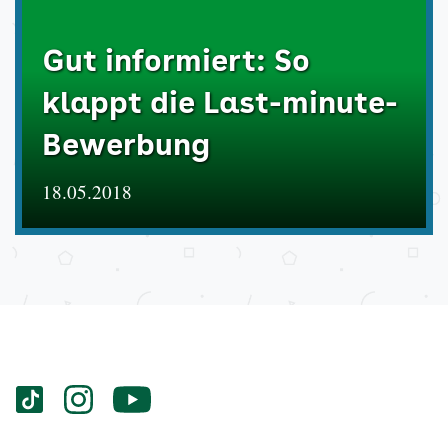
Gut informiert: So
klappt die Last-minute-
Bewerbung
18.05.2018
Services
Social-
vigozone.de
vigozone.de
vigozone.de
Media
auf
auf
auf