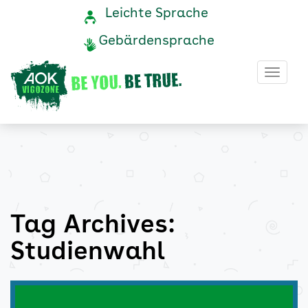
Studienwahl
Navigation
Service-
Leichte Sprache
Navigation
und
Archive
Gebärdensprache
Service
-
Haup
AOK
Vigozone
Tag Archives:
Studienwahl