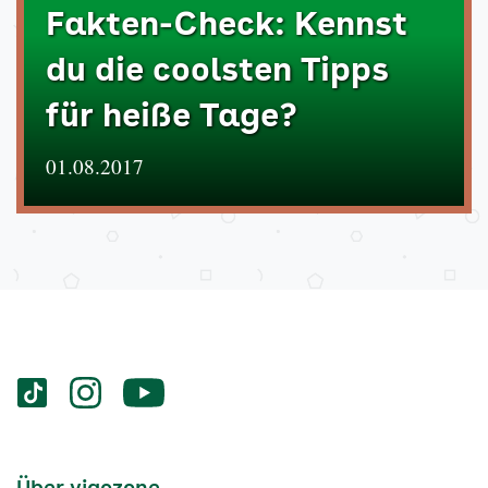
Fakten-Check: Kennst
du die coolsten Tipps
für heiße Tage?
01.08.2017
Services
Social-
vigozone.de
vigozone.de
vigozone.de
Media
auf
auf
auf
Kanäle
tiktok
instagram
Youtube
Services-