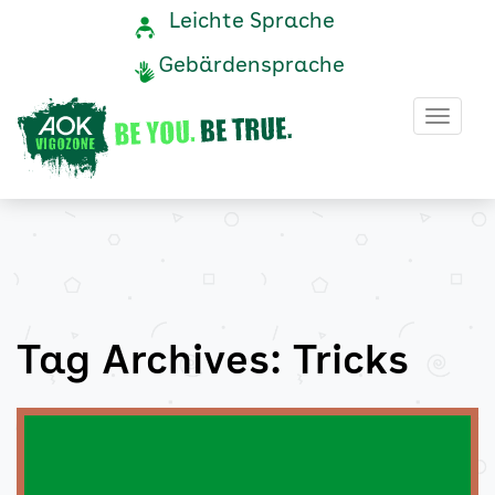
Tricks
Navigation
Service-
Leichte Sprache
Navigation
und
Archive
Gebärdensprache
Service
-
Haup
AOK
Vigozone
Tag Archives: Tricks