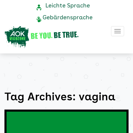
vagina
Navigation
Service-
Leichte Sprache
Navigation
und
Archive
Gebärdensprache
Service
-
Haup
AOK
Vigozone
Tag Archives: vagina