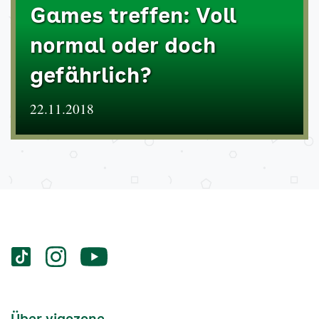
Games treffen: Voll
normal oder doch
gefährlich?
22.11.2018
Services
Social-
vigozone.de
vigozone.de
vigozone.de
Media
auf
auf
auf
Kanäle
tiktok
instagram
Youtube
Services-