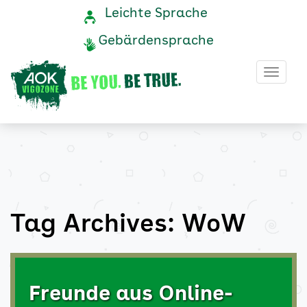
WoW
Navigation
Service-
Leichte Sprache
Navigation
und
Archive
Gebärdensprache
Service
-
Haup
AOK
Vigozone
Tag Archives: WoW
Freunde aus Online-