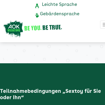
Teilnahmebedingungen
Navigation
Service-
Leichte Sprache
Navigation
und
"Sextoy
Gebärdensprache
Service
für
Sie
oder
Ihn"
-
AOK
Vigozone
Teilnahmebedingungen „Sextoy für Sie
oder Ihn“