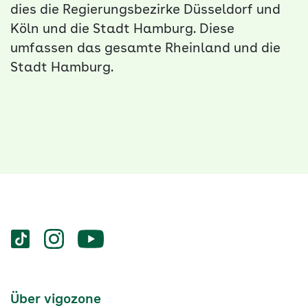
dies die Regierungsbezirke Düsseldorf und
Köln und die Stadt Hamburg. Diese
umfassen das gesamte Rheinland und die
Stadt Hamburg.
Services
Social-
vigozone.de
vigozone.de
vigozone.de
Media
auf
auf
auf
Kanäle
tiktok
instagram
Youtube
Services-
Über vigozone