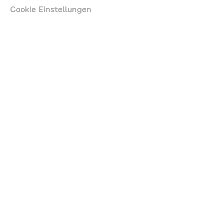
zu
Cookie Einstellungen
AOK
Rheinland/Hamburg