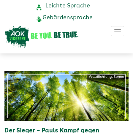
Erfahrung
Navigation
Service-
Leichte Sprache
Navigation
und
mit
Gebärdensprache
Service
Depressionen
Haup
-
Ein
Betroffener
erzählt
Waldlichtung, Sonne
-
AOK
Vigozone
Der Sieger – Pauls Kampf gegen