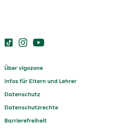
Services
Social-
vigozone.de
vigozone.de
vigozone.de
Media
auf
auf
auf
Kanäle
tiktok
instagram
Youtube
Services-
Über vigozone
Navigation
Infos für Eltern und Lehrer
Datenschutz
Datenschutzrechte
Barrierefreiheit