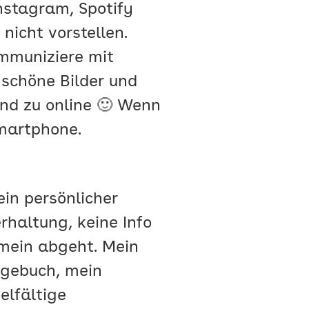
stagram, Spotify
nicht vorstellen.
ommuniziere mit
 schöne Bilder und
und zu online 🙂 Wenn
Smartphone.
in persönlicher
haltung, keine Info
mein abgeht. Mein
agebuch, mein
ielfältige