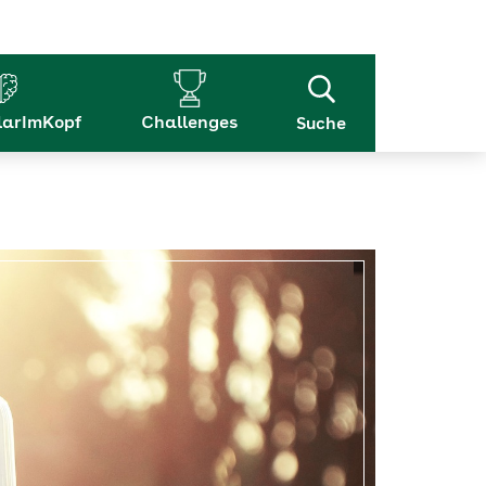
arImKopf
Challenges
Suche