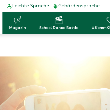
Service-
Leichte Sprache
Gebärdensprache
Navigation
Hauptnavigation
Magazin
School Dance Battle
#KommKl