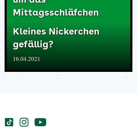
um das
Mittagsschläfchen
Kleines Nickerchen
gefällig?
16.04.2021
Services
Social-
vigozone.de
vigozone.de
vigozone.de
Media
auf
auf
auf