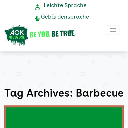
Barbecue
Navigation
Service-
Leichte Sprache
Navigation
und
Archive
Gebärdensprache
Service
-
Haup
AOK
Vigozone
Tag Archives: Barbecue