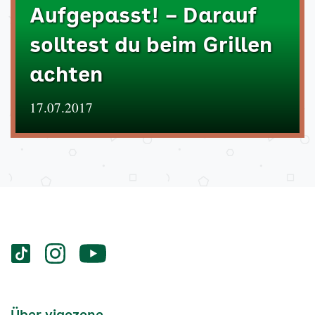
Aufgepasst! – Darauf
solltest du beim Grillen
achten
17.07.2017
Services
Social-
vigozone.de
vigozone.de
vigozone.de
Media
auf
auf
auf
Kanäle
tiktok
instagram
Youtube
Services-