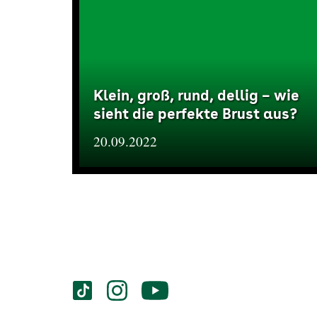
Klein, groß, rund, dellig – wie
sieht die perfekte Brust aus?
20.09.2022
Services
Social-
vigozone.de
vigozone.de
vigozone.de
Media
auf
auf
auf