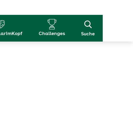
arImKopf
Challenges
Suche