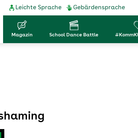
Service-
Leichte Sprache
Gebärdensprache
Navigation
Hauptnavigation
Magazin
School Dance Battle
#KommKl
yshaming