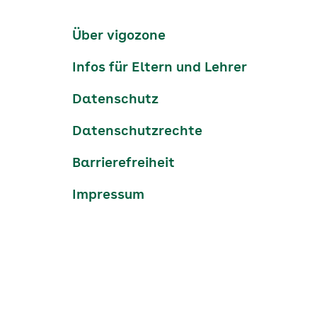
Kanäle
tiktok
instagram
Youtube
Services-
Über vigozone
Navigation
Infos für Eltern und Lehrer
Datenschutz
Datenschutzrechte
Barrierefreiheit
Impressum