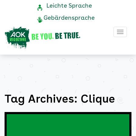
Clique
Navigation
Service-
Leichte Sprache
Navigation
und
Archive
Gebärdensprache
Service
-
Haup
AOK
Vigozone
Tag Archives: Clique