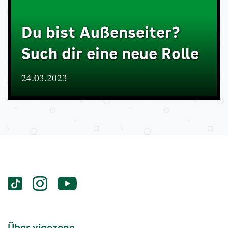
Du bist Außenseiter?
Such dir eine neue Rolle
24.03.2023
Services
Social-
vigozone.de
vigozone.de
vigozone.de
Media
auf
auf
auf
Kanäle
tiktok
instagram
Youtube
Services-