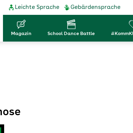
Service-
Leichte Sprache
Gebärdensprache
Navigation
Hauptnavigation
Magazin
School Dance Battle
#KommKl
nose