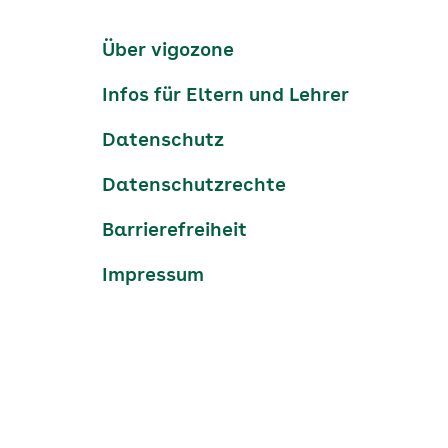
Kanäle
tiktok
instagram
Youtube
Services-
Über vigozone
Navigation
Infos für Eltern und Lehrer
Datenschutz
Datenschutzrechte
Barrierefreiheit
Impressum