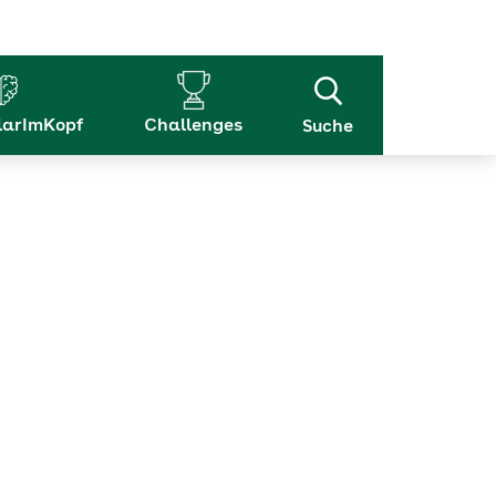
arImKopf
Challenges
Suche