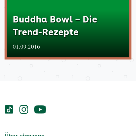
Buddha Bowl – Die
Trend-Rezepte
01.09.2016
Services
Social-
vigozone.de
vigozone.de
vigozone.de
Media
auf
auf
auf
Kanäle
tiktok
instagram
Youtube
Services-