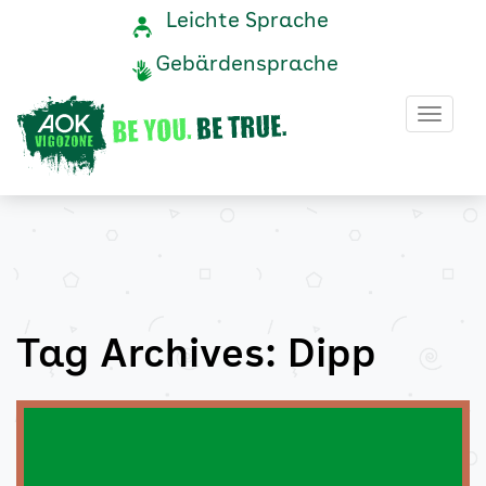
Dipp
Navigation
Service-
Leichte Sprache
Navigation
und
Archive
Gebärdensprache
Service
-
Haup
AOK
Vigozone
Tag Archives: Dipp