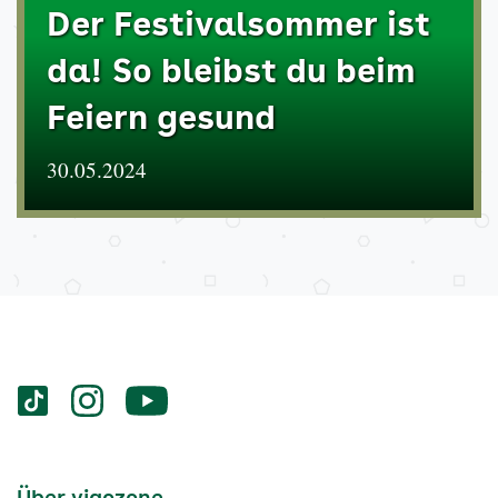
Der Festivalsommer ist
da! So bleibst du beim
Feiern gesund
30.05.2024
Services
Social-
vigozone.de
vigozone.de
vigozone.de
Media
auf
auf
auf
Kanäle
tiktok
instagram
Youtube
Services-