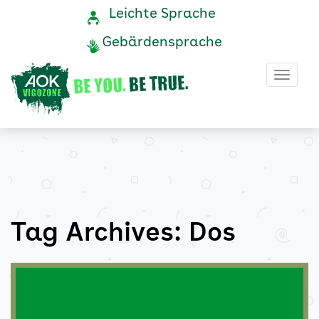
Dos
Navigation
Service-
Leichte Sprache
Navigation
und
Archive
Gebärdensprache
Service
-
Haup
AOK
Vigozone
Tag Archives: Dos