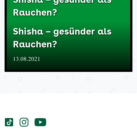
Shisha – gesünder als
Rauchen?
Shisha – gesünder als
Rauchen?
13.08.2021
Services
Social-
vigozone.de
vigozone.de
vigozone.de
Media
auf
auf
auf