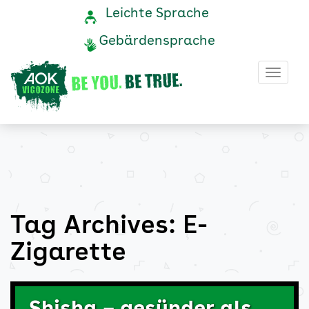
E-
Navigation
Service-
Leichte Sprache
Navigation
und
Zigarette
Gebärdensprache
Service
Archive
Haup
-
AOK
Vigozone
Tag Archives: E-
Zigarette