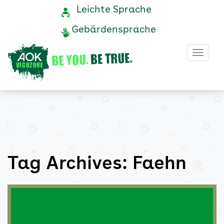
Faehn
Navigation
Service-
Leichte Sprache
Navigation
und
Archive
Gebärdensprache
Service
-
Haup
AOK
Vigozone
Tag Archives: Faehn