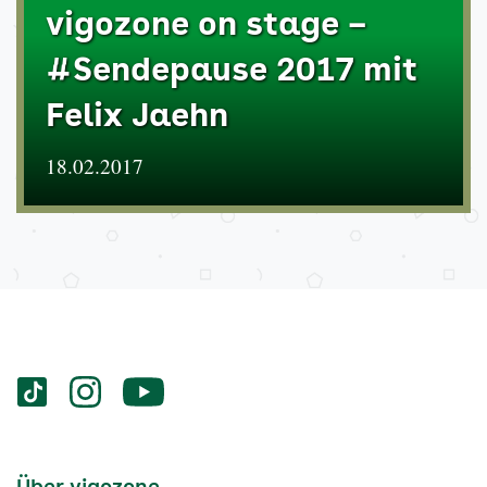
vigozone on stage –
#Sendepause 2017 mit
Felix Jaehn
18.02.2017
Services
Social-
vigozone.de
vigozone.de
vigozone.de
Media
auf
auf
auf
Kanäle
tiktok
instagram
Youtube
Services-