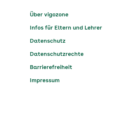
Kanäle
tiktok
instagram
Youtube
Services-
Über vigozone
Navigation
Infos für Eltern und Lehrer
Datenschutz
Datenschutzrechte
Barrierefreiheit
Impressum