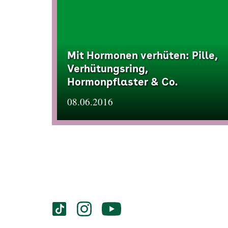
Mit Hormonen verhüten: Pille,
Verhütungsring,
Hormonpflaster & Co.
08.06.2016
Services
Social-
vigozone.de
vigozone.de
vigozone.de
Media
auf
auf
auf