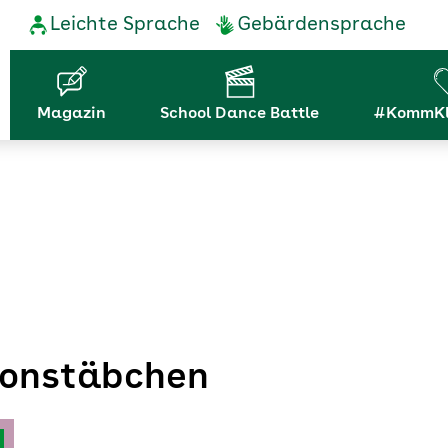
Service-
Leichte Sprache
Gebärdensprache
Navigation
Hauptnavigation
Magazin
School Dance Battle
#KommKl
monstäbchen