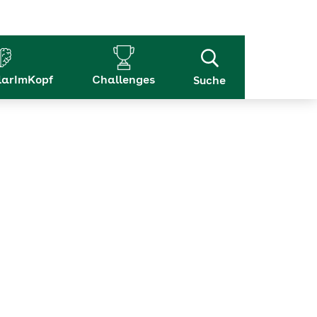
arImKopf
Challenges
Suche