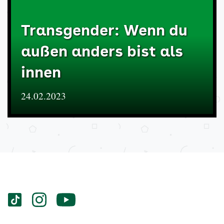
Transgender: Wenn du
außen anders bist als
innen
24.02.2023
Services
Social-
vigozone.de
vigozone.de
vigozone.de
Media
auf
auf
auf