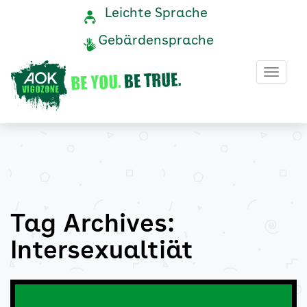
Intersexualtiät
Navigation
Service-
Leichte Sprache
Navigation
und
Archive
Gebärdensprache
Service
-
Haup
AOK
Vigozone
Tag Archives:
Intersexualtiät